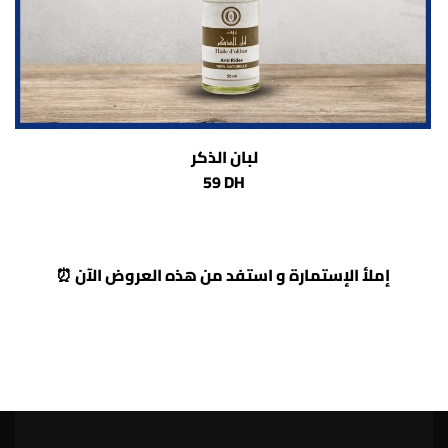
لبان الذكر
59 DH
⏰ إملأ الإستمارة و استفد من هذه العروض الآن
[contact-form-7 id=”5627″]