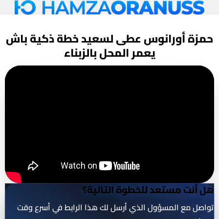
خطة تسويقية ناجحة
حمزة أورانوس عطى لسعيد خطة ذكية
باش
يعمر المحل بالزبناء
هل أنت مستعد للخطوة التالية؟
تواصل مع المسؤول الذي أرسل لك هذا الرابط في أسرع وقت