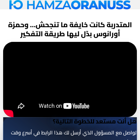
تحول في العقلية والنتائج
المتدربة كانت خايفة ما تنجحش… وحمزة
أورانوس بدّل ليها
طريقة التفكير
هل أنت مستعد للخطوة التالية؟
تواصل مع المسؤول الذي أرسل لك هذا الرابط في أسرع وقت