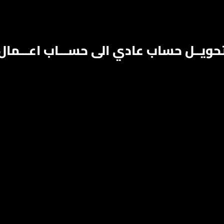
حويــل حساب عادي الى حســـاب اعـــمال