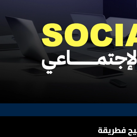
يح فطريقة