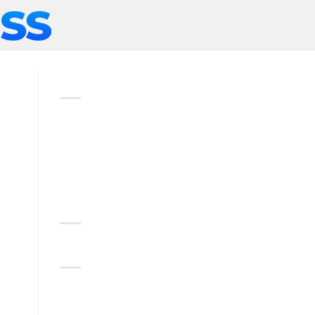
ABOUT
Lorem ipsum dolor sit amet,
consectetuer adipiscing elit,
sed diam nonummy nibh
euismod tincidunt.
RECENT COMMENTS
CATEGORIES
No categories