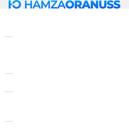
Skip
to
content
ABOUT
Lorem ipsum dolor sit amet, consectetuer adipiscing elit,
sed diam nonummy nibh euismod tincidunt.
RECENT COMMENTS
CATEGORIES
No categories
ARCHIVES