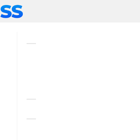
ABOUT
Lorem ipsum dolor sit amet,
consectetuer adipiscing elit,
sed diam nonummy nibh
euismod tincidunt.
RECENT COMMENTS
CATEGORIES
No categories