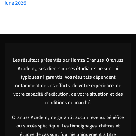
June 2026
(7151)
Les résultats présentés par Hamza Oranuss, Oranuss
Academy, ses clients ou ses étudiants ne sont ni
typiques ni garantis. Vos résultats dépendent
notamment de vos efforts, de votre expérience, de
votre capacité d’exécution, de votre situation et des
conditions du marché.
Oranuss Academy ne garantit aucun revenu, bénéfice
ou succès spécifique. Les témoignages, chiffres et
études de cas sont fournis uniquement à titre