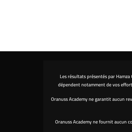
Les résultats présentés par Hamza O
dépendent notamment de vos efforts,
Oranuss Academy ne garantit aucun reve
Oranuss Academy ne fournit aucun cons