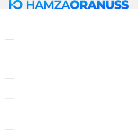
Skip
to
content
ABOUT
Lorem ipsum dolor sit amet, consectetuer adipiscing elit,
sed diam nonummy nibh euismod tincidunt.
RECENT COMMENTS
CATEGORIES
No categories
ARCHIVES