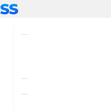
ABOUT
Lorem ipsum dolor sit amet,
consectetuer adipiscing elit,
sed diam nonummy nibh
euismod tincidunt.
RECENT COMMENTS
CATEGORIES
No categories