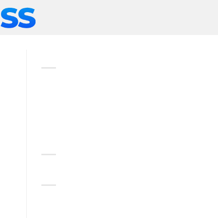
ABOUT
Lorem ipsum dolor sit amet,
consectetuer adipiscing elit,
sed diam nonummy nibh
euismod tincidunt.
RECENT COMMENTS
CATEGORIES
No categories