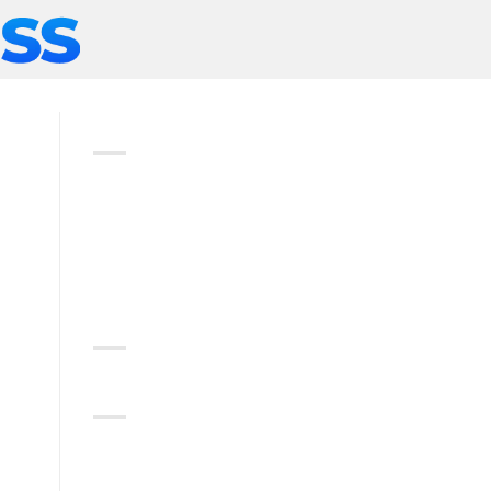
ABOUT
Lorem ipsum dolor sit amet,
consectetuer adipiscing elit,
sed diam nonummy nibh
euismod tincidunt.
RECENT COMMENTS
CATEGORIES
No categories