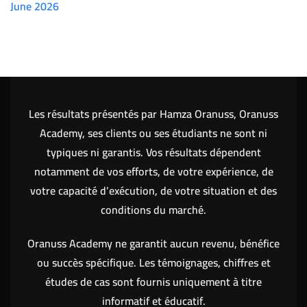
June 2026
(7151)
Les résultats présentés par Hamza Oranuss, Oranuss
Academy, ses clients ou ses étudiants ne sont ni
typiques ni garantis. Vos résultats dépendent
notamment de vos efforts, de votre expérience, de
votre capacité d’exécution, de votre situation et des
conditions du marché.
Oranuss Academy ne garantit aucun revenu, bénéfice
ou succès spécifique. Les témoignages, chiffres et
études de cas sont fournis uniquement à titre
informatif et éducatif.