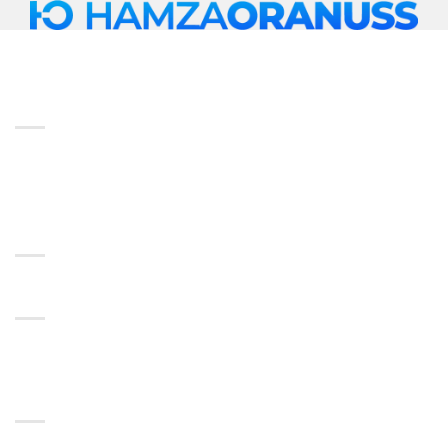
Skip
to
content
ABOUT
Lorem ipsum dolor sit amet, consectetuer adipiscing elit,
sed diam nonummy nibh euismod tincidunt.
RECENT COMMENTS
CATEGORIES
No categories
ARCHIVES