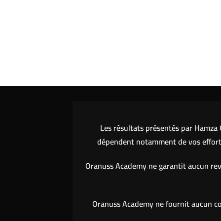
Les résultats présentés par Hamza O
dépendent notamment de vos efforts,
Oranuss Academy ne garantit aucun reve
Oranuss Academy ne fournit aucun cons