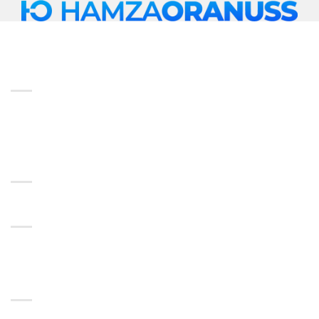
Skip
to
content
ABOUT
Lorem ipsum dolor sit amet, consectetuer adipiscing elit,
sed diam nonummy nibh euismod tincidunt.
RECENT COMMENTS
CATEGORIES
No categories
ARCHIVES