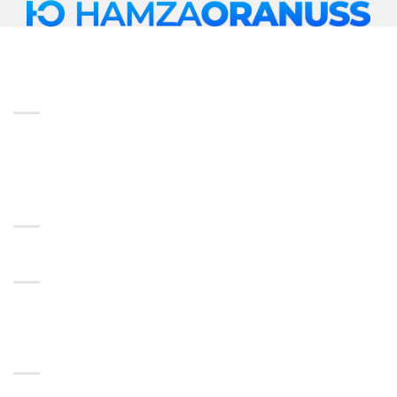
Skip
to
content
ABOUT
Lorem ipsum dolor sit amet, consectetuer adipiscing elit,
sed diam nonummy nibh euismod tincidunt.
RECENT COMMENTS
CATEGORIES
No categories
ARCHIVES