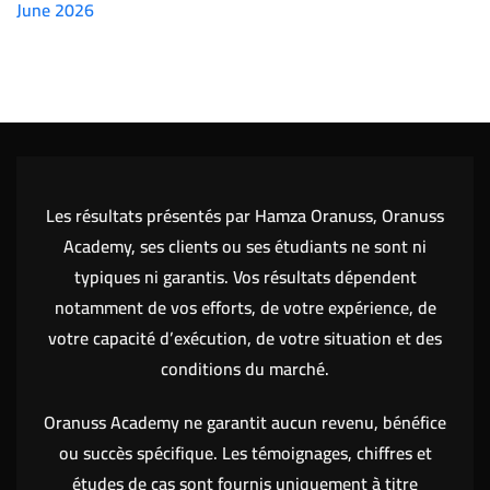
June 2026
(7151)
Les résultats présentés par Hamza Oranuss, Oranuss
Academy, ses clients ou ses étudiants ne sont ni
typiques ni garantis. Vos résultats dépendent
notamment de vos efforts, de votre expérience, de
votre capacité d’exécution, de votre situation et des
conditions du marché.
Oranuss Academy ne garantit aucun revenu, bénéfice
ou succès spécifique. Les témoignages, chiffres et
études de cas sont fournis uniquement à titre