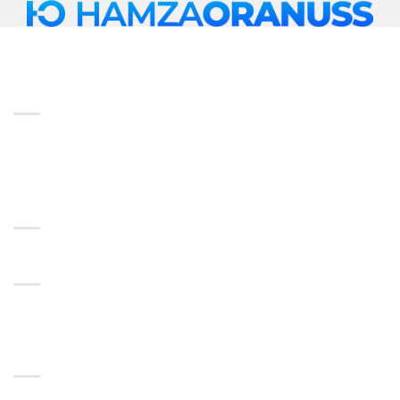
Skip
to
content
ABOUT
Lorem ipsum dolor sit amet, consectetuer adipiscing elit,
sed diam nonummy nibh euismod tincidunt.
RECENT COMMENTS
CATEGORIES
No categories
ARCHIVES