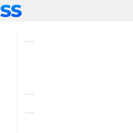
ABOUT
Lorem ipsum dolor sit amet,
consectetuer adipiscing elit,
sed diam nonummy nibh
euismod tincidunt.
RECENT COMMENTS
CATEGORIES
No categories