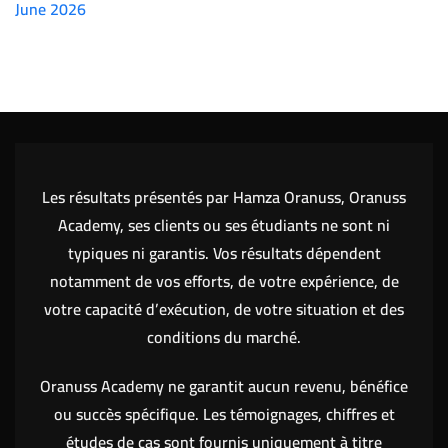
June 2026
(7151)
Les résultats présentés par Hamza Oranuss, Oranuss
Academy, ses clients ou ses étudiants ne sont ni
typiques ni garantis. Vos résultats dépendent
notamment de vos efforts, de votre expérience, de
votre capacité d’exécution, de votre situation et des
conditions du marché.
Oranuss Academy ne garantit aucun revenu, bénéfice
ou succès spécifique. Les témoignages, chiffres et
études de cas sont fournis uniquement à titre