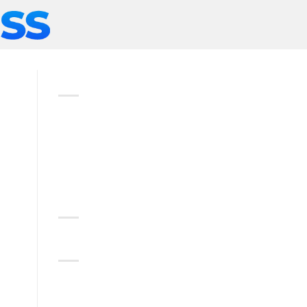
ABOUT
Lorem ipsum dolor sit amet,
consectetuer adipiscing elit,
sed diam nonummy nibh
euismod tincidunt.
RECENT COMMENTS
CATEGORIES
No categories