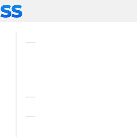
ABOUT
Lorem ipsum dolor sit amet,
consectetuer adipiscing elit,
sed diam nonummy nibh
euismod tincidunt.
RECENT COMMENTS
CATEGORIES
No categories