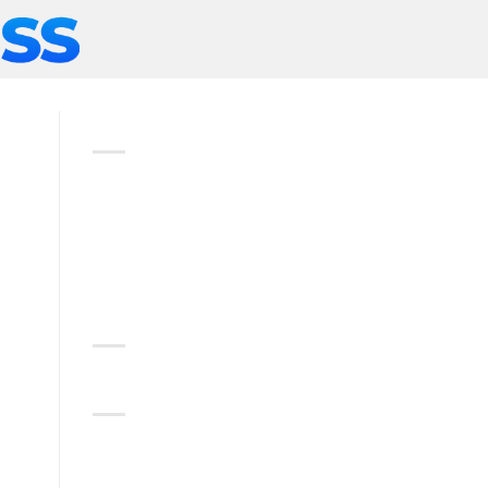
ABOUT
Lorem ipsum dolor sit amet,
consectetuer adipiscing elit,
sed diam nonummy nibh
euismod tincidunt.
RECENT COMMENTS
CATEGORIES
No categories