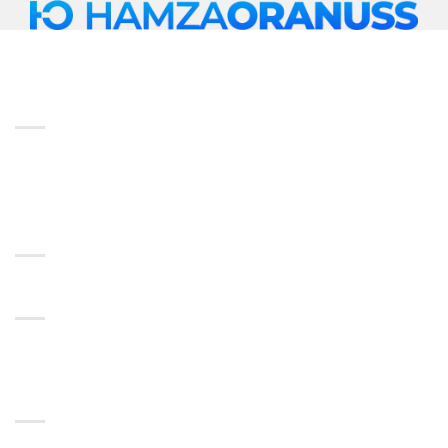
Skip
to
content
ABOUT
Lorem ipsum dolor sit amet, consectetuer adipiscing elit,
sed diam nonummy nibh euismod tincidunt.
RECENT COMMENTS
CATEGORIES
No categories
ARCHIVES