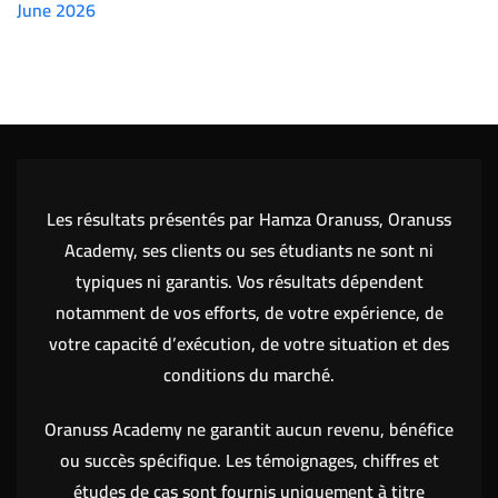
June 2026
(7151)
Les résultats présentés par Hamza Oranuss, Oranuss
Academy, ses clients ou ses étudiants ne sont ni
typiques ni garantis. Vos résultats dépendent
notamment de vos efforts, de votre expérience, de
votre capacité d’exécution, de votre situation et des
conditions du marché.
Oranuss Academy ne garantit aucun revenu, bénéfice
ou succès spécifique. Les témoignages, chiffres et
études de cas sont fournis uniquement à titre