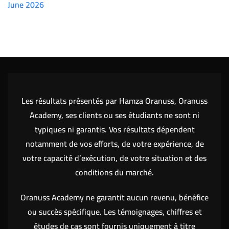
June 2026
(7151)
Les résultats présentés par Hamza Oranuss, Oranuss
Academy, ses clients ou ses étudiants ne sont ni
typiques ni garantis. Vos résultats dépendent
notamment de vos efforts, de votre expérience, de
votre capacité d’exécution, de votre situation et des
conditions du marché.
Oranuss Academy ne garantit aucun revenu, bénéfice
ou succès spécifique. Les témoignages, chiffres et
études de cas sont fournis uniquement à titre